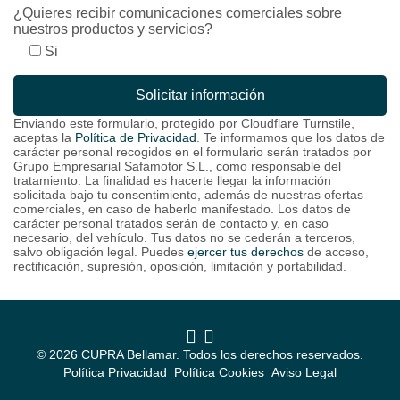
¿Quieres recibir comunicaciones comerciales sobre
nuestros productos y servicios?
Si
Enviando este formulario, protegido por Cloudflare Turnstile,
aceptas la
Política de Privacidad
. Te informamos que los datos de
carácter personal recogidos en el formulario serán tratados por
Grupo Empresarial Safamotor S.L., como responsable del
tratamiento. La finalidad es hacerte llegar la información
solicitada bajo tu consentimiento, además de nuestras ofertas
comerciales, en caso de haberlo manifestado. Los datos de
carácter personal tratados serán de contacto y, en caso
necesario, del vehículo. Tus datos no se cederán a terceros,
salvo obligación legal. Puedes
ejercer tus derechos
de acceso,
rectificación, supresión, oposición, limitación y portabilidad.
© 2026 CUPRA Bellamar. Todos los derechos reservados.
Me interesa
Política Privacidad
Política Cookies
Aviso Legal